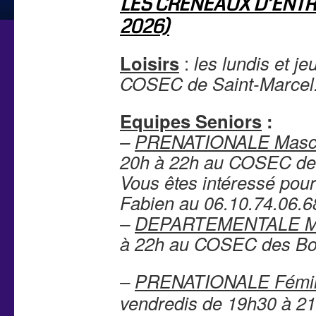
LES CRENEAUX D’ENTR
2026)
Loisirs
:
les lundis et j
COSEC de Saint-Marcel
Equipes Seniors
:
–
PRENATIONALE Mascu
20h à 22h au COSEC des
V
ous êtes intéressé pour
Fabien au 06.10.74.
06.6
–
DEPARTEMENTALE Ma
à 22h au COSEC des Bou
–
PRENATIONALE
Fémi
vendredis de 19h30 à 2