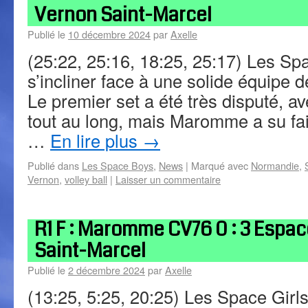
Vernon Saint-Marcel
Publié le
10 décembre 2024
par
Axelle
(25:22, 25:16, 18:25, 25:17) Les Sp
s’incliner face à une solide équip
Le premier set a été très disputé, a
tout au long, mais Maromme a su fai
…
En lire plus
→
Publié dans
Les Space Boys
,
News
|
Marqué avec
Normandie
,
Vernon
,
volley ball
|
Laisser un commentaire
R1 F : Maromme CV76 0 : 3 Espac
Saint-Marcel
Publié le
2 décembre 2024
par
Axelle
(13:25, 5:25, 20:25) Les Space Girls