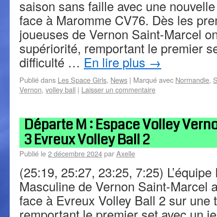
saison sans faille avec une nouvelle 
face à Maromme CV76. Dès les prem
joueuses de Vernon Saint-Marcel on
supériorité, remportant le premier 
difficulté …
En lire plus
→
Publié dans
Les Space Girls
,
News
|
Marqué avec
Normandie
,
S
Vernon
,
volley ball
|
Laisser un commentaire
Départe M : Espace Volley Vernon
3 Evreux Volley Ball 2
Publié le
2 décembre 2024
par
Axelle
(25:19, 25:27, 23:25, 7:25) L’équip
Masculine de Vernon Saint-Marcel 
face à Evreux Volley Ball 2 sur une 
remportant le premier set avec un jeu