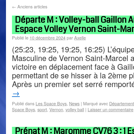
←
Anciens articles
Départe M : Volley-ball Gaillon A
Espace Volley Vernon Saint-Mar
Publié le
10 décembre 2024
par
Axelle
(25:23, 19:25, 19:25, 16:25) L’équi
Masculine de Vernon Saint-Marcel a
victoire en déplacement face à Gail
permettant de se hisser à la 2ème 
Après un premier set serré rempor
→
Publié dans
Les Space Boys
,
News
|
Marqué avec
Département
Space Boys
,
sport
,
Vernon
,
volley ball
|
Laisser un commentaire
Prénat M : Maromme CV76 3 : 1 E