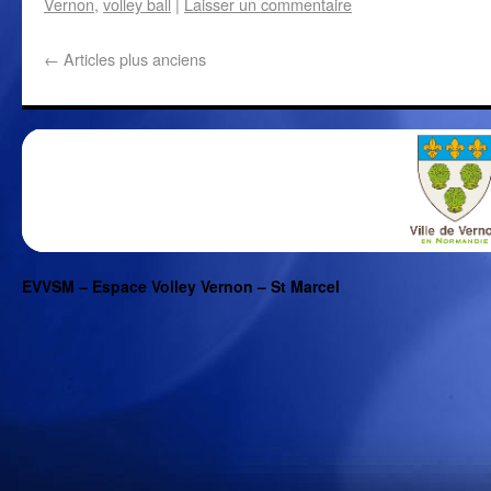
Vernon
,
volley ball
|
Laisser un commentaire
←
Articles plus anciens
EVVSM – Espace Volley Vernon – St Marcel