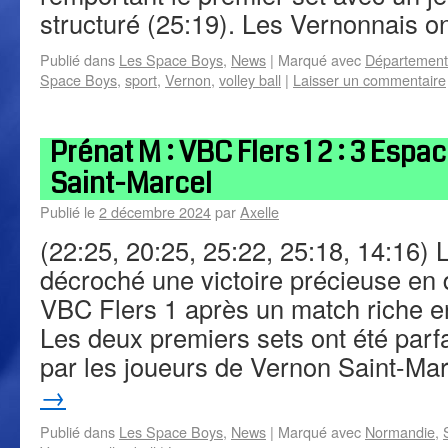
structuré (25:19). Les Vernonnais 
Publié dans
Les Space Boys
,
News
|
Marqué avec
Département
Space Boys
,
sport
,
Vernon
,
volley ball
|
Laisser un commentaire
Prénat M : VBC Flers 1 2 : 3 Espa
Saint-Marcel
Publié le
2 décembre 2024
par
Axelle
(22:25, 20:25, 25:22, 25:18, 14:16)
décroché une victoire précieuse en
VBC Flers 1 après un match riche 
Les deux premiers sets ont été parf
par les joueurs de Vernon Saint-Ma
→
Publié dans
Les Space Boys
,
News
|
Marqué avec
Normandie
,