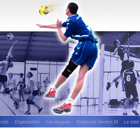
 club
Organisation
Les équipes
Régionale Seniors M
Le loisir