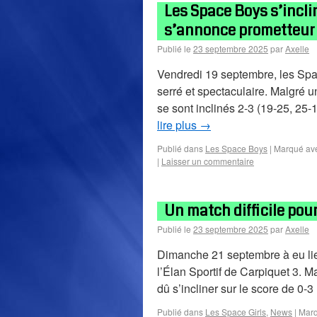
Les Space Boys s’inclin
s’annonce prometteur 
Publié le
23 septembre 2025
par
Axelle
Vendredi 19 septembre, les Spac
serré et spectaculaire. Malgré u
se sont inclinés 2-3 (19-25, 25-
lire plus
→
Publié dans
Les Space Boys
|
Marqué av
|
Laisser un commentaire
Un match difficile pour
Publié le
23 septembre 2025
par
Axelle
Dimanche 21 septembre à eu lieu
l’Élan Sportif de Carpiquet 3. 
dû s’incliner sur le score de 0-
Publié dans
Les Space Girls
,
News
|
Marq