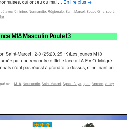
rnonnaises, qui ont eu du mal …
En lire plus
→
ué avec
féminine
,
Normandie
,
Régionale
,
Saint Marcel
,
Space Girls
,
sport
,
ire
ance M18 Masculin Poule 13
on Saint-Marcel : 2-0 (25:20, 25:19)Les jeunes M18
née par une rencontre difficile face à I.A.F.V.O. Malgré
nnais n’ont pas réussi à prendre le dessus, s’inclinant en
qué avec
M18
,
Normandie
,
Saint Marcel
,
Space Boys
,
sport
,
Vernon
,
volley