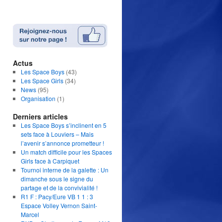
Actus
Les Space Boys
(43)
Les Space Girls
(34)
News
(95)
Organisation
(1)
Derniers articles
Les Space Boys s’inclinent en 5
sets face à Louviers – Mais
l’avenir s’annonce prometteur !
Un match difficile pour les Spaces
Girls face à Carpiquet
Tournoi interne de la galette : Un
dimanche sous le signe du
partage et de la convivialité !
R1 F : Pacy/Eure VB 1 1 : 3
Espace Volley Vernon Saint-
Marcel