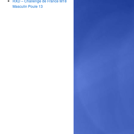
RXD – Challenge de France M18
Masculin Poule 13