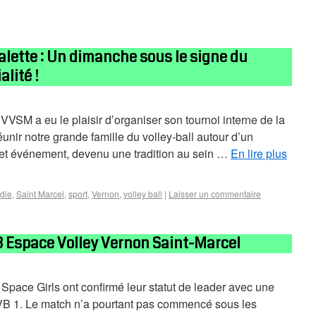
galette : Un dimanche sous le signe du
alité !
VVSM a eu le plaisir d’organiser son tournoi interne de la
éunir notre grande famille du volley-ball autour d’un
Cet événement, devenu une tradition au sein …
En lire plus
die
,
Saint Marcel
,
sport
,
Vernon
,
volley ball
|
Laisser un commentaire
 : 3 Espace Volley Vernon Saint-Marcel
 Space Girls ont confirmé leur statut de leader avec une
 VB 1. Le match n’a pourtant pas commencé sous les