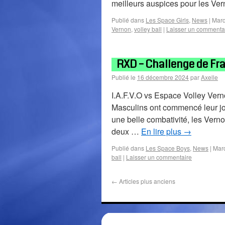
meilleurs auspices pour les Ve
Publié dans
Les Space Girls
,
News
|
Marq
Vernon
,
volley ball
|
Laisser un commenta
RXD – Challenge de Fr
Publié le
16 décembre 2024
par
Axelle
I.A.F.V.O vs Espace Volley Vern
Masculins ont commencé leur jour
une belle combativité, les Verno
deux …
En lire plus
→
Publié dans
Les Space Boys
,
News
|
Mar
ball
|
Laisser un commentaire
←
Articles plus anciens