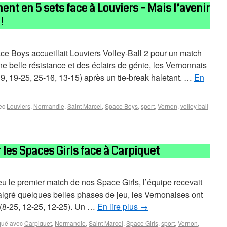
ent en 5 sets face à Louviers – Mais l’avenir
!
e Boys accueillait Louviers Volley-Ball 2 pour un match
ne belle résistance et des éclairs de génie, les Vernonnais
19, 19-25, 25-16, 13-15) après un tie-break haletant. …
En
ec
Louviers
,
Normandie
,
Saint Marcel
,
Space Boys
,
sport
,
Vernon
,
volley ball
 les Spaces Girls face à Carpiquet
 le premier match de nos Space Girls, l’équipe recevait
Malgré quelques belles phases de jeu, les Vernonaises ont
3 (8-25, 12-25, 12-25). Un …
En lire plus
→
ué avec
Carpiquet
,
Normandie
,
Saint Marcel
,
Space Girls
,
sport
,
Vernon
,