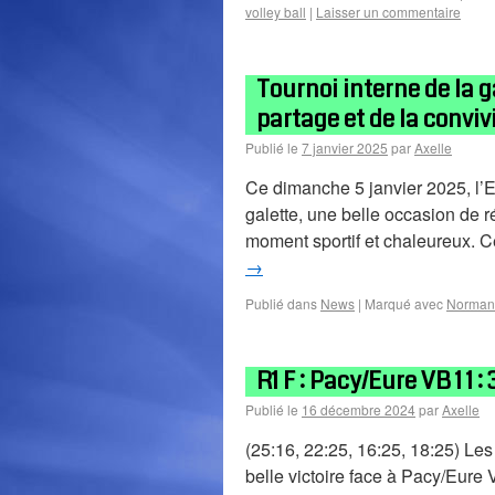
volley ball
|
Laisser un commentaire
Tournoi interne de la 
partage et de la convivi
Publié le
7 janvier 2025
par
Axelle
Ce dimanche 5 janvier 2025, l’E
galette, une belle occasion de r
moment sportif et chaleureux. 
→
Publié dans
News
|
Marqué avec
Norman
R1 F : Pacy/Eure VB 1 1
Publié le
16 décembre 2024
par
Axelle
(25:16, 22:25, 16:25, 18:25) Les
belle victoire face à Pacy/Eure