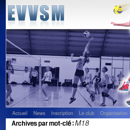
Accueil
News
Inscription
Le club
Organisation
M18
Archives par mot-clé :