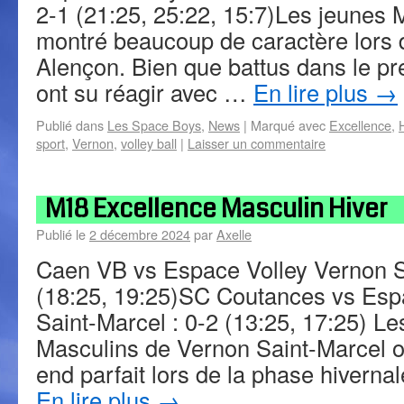
2-1 (21:25, 25:22, 15:7)Les jeunes
montré beaucoup de caractère lors 
Alençon. Bien que battus dans le pre
ont su réagir avec …
En lire plus
→
Publié dans
Les Space Boys
,
News
|
Marqué avec
Excellence
,
sport
,
Vernon
,
volley ball
|
Laisser un commentaire
M18 Excellence Masculin Hiver
Publié le
2 décembre 2024
par
Axelle
Caen VB vs Espace Volley Vernon Sa
(18:25, 19:25)SC Coutances vs Esp
Saint-Marcel : 0-2 (13:25, 17:25) L
Masculins de Vernon Saint-Marcel o
end parfait lors de la phase hiverna
En lire plus
→