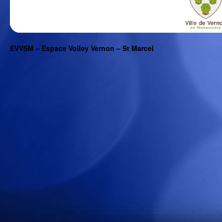
EVVSM – Espace Volley Vernon – St Marcel