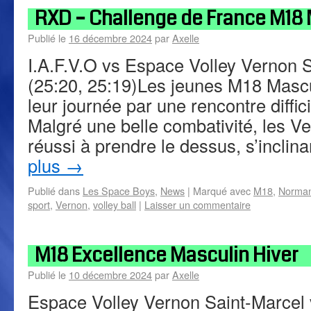
RXD – Challenge de France M18 
Publié le
16 décembre 2024
par
Axelle
I.A.F.V.O vs Espace Volley Vernon S
(25:20, 25:19)Les jeunes M18 Mas
leur journée par une rencontre diffici
Malgré une belle combativité, les V
réussi à prendre le dessus, s’incli
plus
→
Publié dans
Les Space Boys
,
News
|
Marqué avec
M18
,
Norman
sport
,
Vernon
,
volley ball
|
Laisser un commentaire
M18 Excellence Masculin Hiver
Publié le
10 décembre 2024
par
Axelle
Espace Volley Vernon Saint-Marcel 