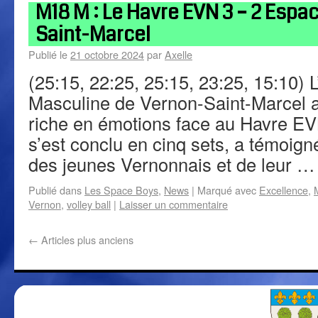
M18 M : Le Havre EVN 3 – 2 Espa
Saint-Marcel
Publié le
21 octobre 2024
par
Axelle
(25:15, 22:25, 25:15, 23:25, 15:10) 
Masculine de Vernon-Saint-Marcel a
riche en émotions face au Havre EV
s’est conclu en cinq sets, a témoign
des jeunes Vernonnais et de leur 
Publié dans
Les Space Boys
,
News
|
Marqué avec
Excellence
,
Vernon
,
volley ball
|
Laisser un commentaire
←
Articles plus anciens