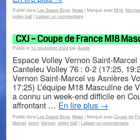
Publié dans
Les Space Boys
,
News
|
Marqué avec
M18
,
Norman
volley ball
|
Laisser un commentaire
CXJ – Coupe de France M18 Masc
Publié le
12 novembre 2024
par
Axelle
Espace Volley Vernon Saint-Marce
Canteleu Volley 76 : 0-2 (17:25, 19
Vernon Saint-Marcel vs Asnières Vol
17:25) L’équipe M18 Masculine de V
a connu un week-end difficile en Co
affrontant …
En lire plus
→
Publié dans
Les Space Boys
,
News
|
Marqué avec
Coupe de Fr
Marcel
,
sport
,
Vernon
,
volley ball
|
Laisser un commentaire