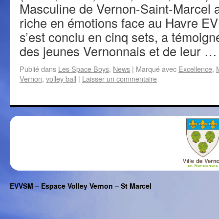
Masculine de Vernon-Saint-Marcel a
riche en émotions face au Havre EV
s’est conclu en cinq sets, a témoign
des jeunes Vernonnais et de leur 
Publié dans
Les Space Boys
,
News
|
Marqué avec
Excellence
,
Vernon
,
volley ball
|
Laisser un commentaire
EVVSM – Espace Volley Vernon – St Marcel