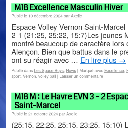
M18 Excellence Masculin Hiver
Publié le
10 décembre 2024
par
Axelle
Espace Volley Vernon Saint-Marcel 
2-1 (21:25, 25:22, 15:7)Les jeunes
montré beaucoup de caractère lors 
Alençon. Bien que battus dans le pre
ont su réagir avec …
En lire plus
→
Publié dans
Les Space Boys
,
News
|
Marqué avec
Excellence
,
sport
,
Vernon
,
volley ball
|
Laisser un commentaire
M18 M : Le Havre EVN 3 – 2 Espa
Saint-Marcel
Publié le
21 octobre 2024
par
Axelle
(25:15, 22:25, 25:15, 23:25, 15:10) 