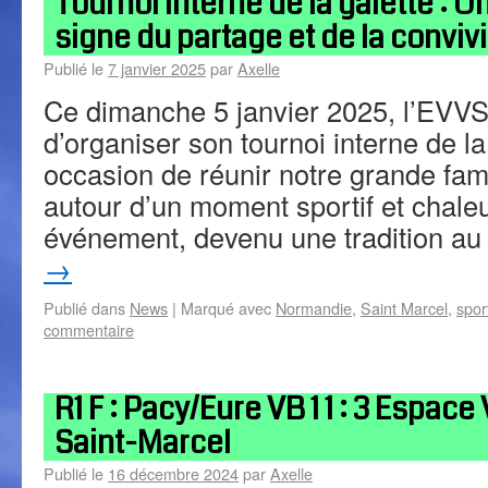
Tournoi interne de la galette : 
signe du partage et de la convivia
Publié le
7 janvier 2025
par
Axelle
Ce dimanche 5 janvier 2025, l’EVVSM
d’organiser son tournoi interne de la
occasion de réunir notre grande fami
autour d’un moment sportif et chale
événement, devenu une tradition a
→
Publié dans
News
|
Marqué avec
Normandie
,
Saint Marcel
,
spor
commentaire
R1 F : Pacy/Eure VB 1 1 : 3 Espac
Saint-Marcel
Publié le
16 décembre 2024
par
Axelle