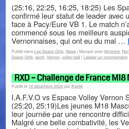
(25:16, 22:25, 16:25, 18:25) Les Spa
confirmé leur statut de leader avec u
face à Pacy/Eure VB 1. Le match n’
commencé sous les meilleurs auspi
Vernonnaises, qui ont eu du mal …
Publié dans
Les Space Girls
,
News
|
Marqué avec
féminine
,
Nor
Space Girls
,
sport
,
Vernon
,
volley ball
|
Laisser un commentaire
RXD – Challenge de France M18 
Publié le
16 décembre 2024
par
Axelle
I.A.F.V.O vs Espace Volley Vernon S
(25:20, 25:19)Les jeunes M18 Mas
leur journée par une rencontre diffici
Malgré une belle combativité, les V