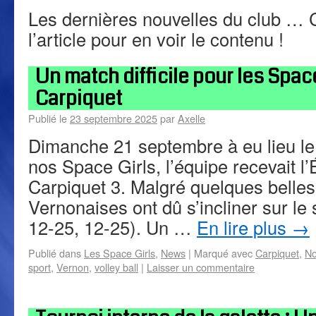
Les dernières nouvelles du club … Cl
l’article pour en voir le contenu !
Un match difficile pour les Space
Carpiquet
Publié le
23 septembre 2025
par
Axelle
Dimanche 21 septembre à eu lieu le
nos Space Girls, l’équipe recevait l’
Carpiquet 3. Malgré quelques belles
Vernonaises ont dû s’incliner sur le
12-25, 12-25). Un …
En lire plus
→
Publié dans
Les Space Girls
,
News
|
Marqué avec
Carpiquet
,
No
sport
,
Vernon
,
volley ball
|
Laisser un commentaire