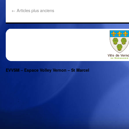
←
Articles plus anciens
EVVSM – Espace Volley Vernon – St Marcel