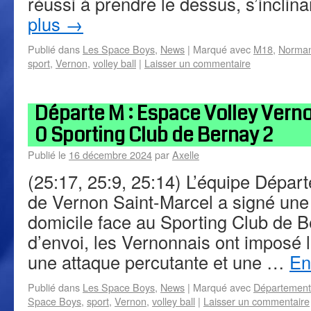
réussi à prendre le dessus, s’incli
plus
→
Publié dans
Les Space Boys
,
News
|
Marqué avec
M18
,
Norman
sport
,
Vernon
,
volley ball
|
Laisser un commentaire
Départe M : Espace Volley Verno
0 Sporting Club de Bernay 2
Publié le
16 décembre 2024
par
Axelle
(25:17, 25:9, 25:14) L’équipe Dépa
de Vernon Saint-Marcel a signé une 
domicile face au Sporting Club de B
d’envoi, les Vernonnais ont imposé 
une attaque percutante et une …
En
Publié dans
Les Space Boys
,
News
|
Marqué avec
Département
Space Boys
,
sport
,
Vernon
,
volley ball
|
Laisser un commentaire