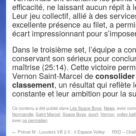
efficacité, ne laissant aucun répit à 
Leur jeu collectif, allié à des servic
excellente présence au filet, a perm
écart impressionnant pour s’imposer
Dans le troisième set, l’équipe a co
conservant son sérieux pour conclu
maîtrise (25:14). Cette victoire per
Vernon Saint-Marcel de
consolider
classement
, un résultat qui reflète
constante et leur ambition pour la su
Ce contenu a été publié dans
Les Space Boys
,
News
, avec com
Normandie
,
Saint Marcel
,
Space Boys
,
sport
,
Vernon
,
volley ball
avec
ce permalien
.
←
Prénat M : Louviers VB 2 0 : 3 Espace Volley
RXD – Chall