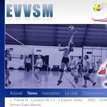
Accueil
News
Inscription
Le club
Organisation
←
Prénat M : Louviers VB 2 0 : 3 Espace Volley
RXD – Chall
Vernon Saint-Marcel