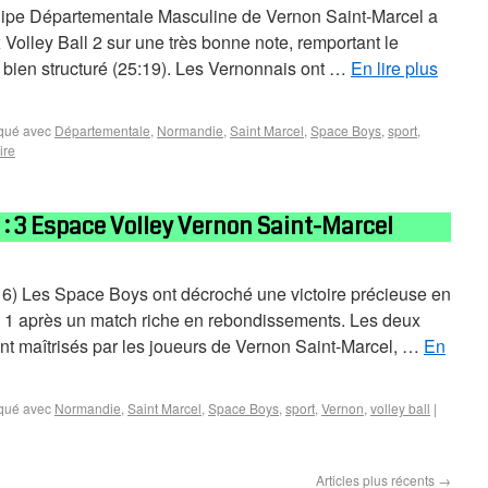
équipe Départementale Masculine de Vernon Saint-Marcel a
Volley Ball 2 sur une très bonne note, remportant le
t bien structuré (25:19). Les Vernonnais ont …
En lire plus
qué avec
Départementale
,
Normandie
,
Saint Marcel
,
Space Boys
,
sport
,
ire
2 : 3 Espace Volley Vernon Saint-Marcel
:16) Les Space Boys ont décroché une victoire précieuse en
 1 après un match riche en rebondissements. Les deux
ent maîtrisés par les joueurs de Vernon Saint-Marcel, …
En
qué avec
Normandie
,
Saint Marcel
,
Space Boys
,
sport
,
Vernon
,
volley ball
|
Articles plus récents
→