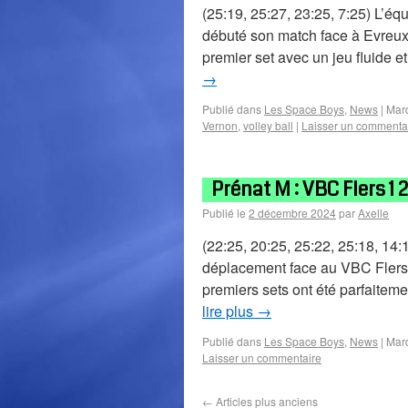
(25:19, 25:27, 23:25, 7:25) L’
débuté son match face à Evreux 
premier set avec un jeu fluide e
→
Publié dans
Les Space Boys
,
News
|
Mar
Vernon
,
volley ball
|
Laisser un commenta
Prénat M : VBC Flers 1 
Publié le
2 décembre 2024
par
Axelle
(22:25, 20:25, 25:22, 25:18, 14
déplacement face au VBC Flers
premiers sets ont été parfaitem
lire plus
→
Publié dans
Les Space Boys
,
News
|
Mar
Laisser un commentaire
←
Articles plus anciens