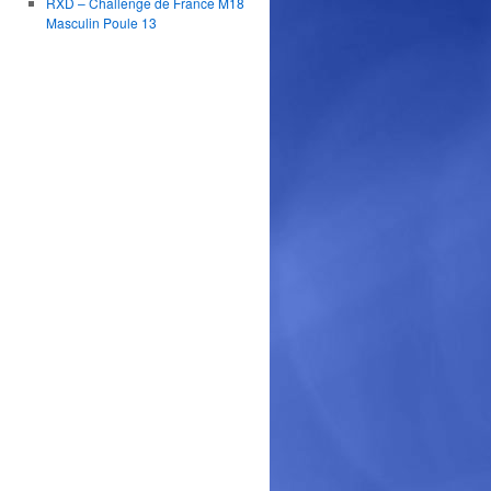
RXD – Challenge de France M18
Masculin Poule 13