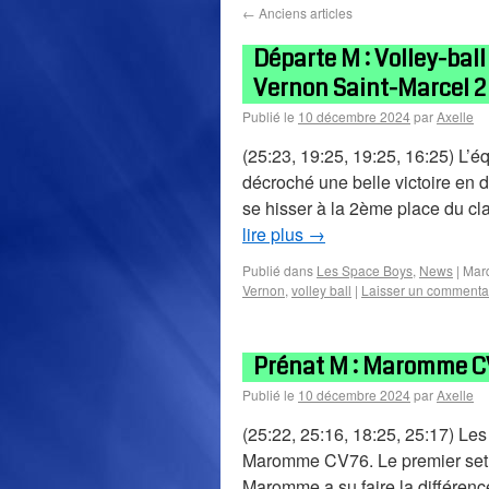
←
Anciens articles
Départe M : Volley-ball
Vernon Saint-Marcel 2
Publié le
10 décembre 2024
par
Axelle
(25:23, 19:25, 19:25, 16:25) L
décroché une belle victoire en 
se hisser à la 2ème place du c
lire plus
→
Publié dans
Les Space Boys
,
News
|
Mar
Vernon
,
volley ball
|
Laisser un commenta
Prénat M : Maromme CV
Publié le
10 décembre 2024
par
Axelle
(25:22, 25:16, 18:25, 25:17) Le
Maromme CV76. Le premier set a 
Maromme a su faire la différen