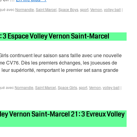
qué avec
Normandie
,
Saint Marcel
,
Space Boys
,
sport
,
Vernon
,
volley ball
|
: 3 Espace Volley Vernon Saint-Marcel
irls continuent leur saison sans faille avec une nouvelle
mme CV76. Dès les premiers échanges, les joueuses de
leur supériorité, remportant le premier set sans grande
ué avec
Normandie
,
Saint Marcel
,
Space Girls
,
sport
,
Vernon
,
volley ball
|
ey Vernon Saint-Marcel 2 1 : 3 Evreux Volley