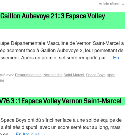
Article récent
→
 Gaillon Aubevoye 2 1 : 3 Espace Volley
’équipe Départementale Masculine de Vernon Saint-Marcel a
déplacement face à Gaillon Aubevoye 2, leur permettant de
lassement. Après un premier set serré remporté par …
En
qué avec
Départementale
,
Normandie
,
Saint Marcel
,
Space Boys
,
sport
,
ire
76 3 : 1 Espace Volley Vernon Saint-Marcel
s Space Boys ont dû s’incliner face à une solide équipe de
été très disputé, avec un score serré tout au long, mais
ce en …
En lire plus
→