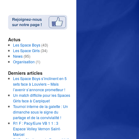
Actus
Les Space Boys
(43)
Les Space Girls
(34)
News
(95)
Organisation
(1)
Derniers articles
Les Space Boys s’inclinent en 5
sets face à Louviers – Mais
l’avenir s’annonce prometteur !
Un match difficile pour les Spaces
Girls face à Carpiquet
Tournoi interne de la galette : Un
dimanche sous le signe du
partage et de la convivialité !
R1 F : Pacy/Eure VB 1 1 : 3
Espace Volley Vernon Saint-
Marcel