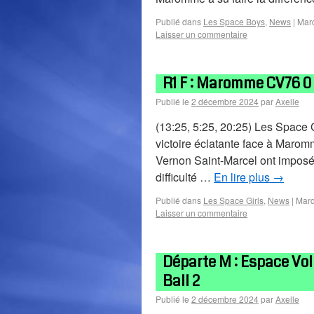
Publié dans
Les Space Boys
,
News
|
Mar
Laisser un commentaire
R1 F : Maromme CV76 0 
Publié le
2 décembre 2024
par
Axelle
(13:25, 5:25, 20:25) Les Space G
victoire éclatante face à Maro
Vernon Saint-Marcel ont imposé 
difficulté …
En lire plus
→
Publié dans
Les Space Girls
,
News
|
Marq
Laisser un commentaire
Départe M : Espace Voll
Ball 2
Publié le
2 décembre 2024
par
Axelle