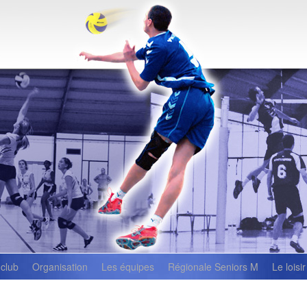
 club
Organisation
Les équipes
Régionale Seniors M
Le loisir