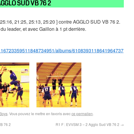
 AGGLO SUD VB 76 2
[ 25:16, 21:25, 25:13, 25:20 ] contre AGGLO SUD VB 76 2.
 leader, et avec Gaillon à 1 pt derrière.
tos/116723359511848734951/albums/6108393118641964737
Boys
. Vous pouvez le mettre en favoris avec
ce permalien
.
B 76 2
R1 F : EVVSM 3 – 2 Agglo Sud VB 76 2
→