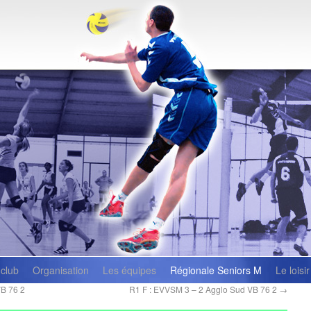
 club
Organisation
Les équipes
Régionale Seniors M
Le loisir
B 76 2
R1 F : EVVSM 3 – 2 Agglo Sud VB 76 2
→