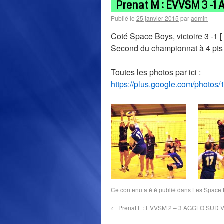
Prenat M : EVVSM 3 -1
Publié le
25 janvier 2015
par
admin
Coté Space Boys, victoire 3 -1 
Second du championnat à 4 pts du
Toutes les photos par ici :
https://plus.google.com/pho
Ce contenu a été publié dans
Les Space 
←
Prenat F : EVVSM 2 – 3 AGGLO SUD V