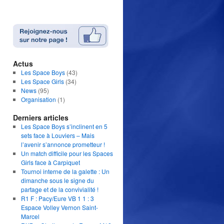
Actus
Les Space Boys
(43)
Les Space Girls
(34)
News
(95)
Organisation
(1)
Derniers articles
Les Space Boys s’inclinent en 5
sets face à Louviers – Mais
l’avenir s’annonce prometteur !
Un match difficile pour les Spaces
Girls face à Carpiquet
Tournoi interne de la galette : Un
dimanche sous le signe du
partage et de la convivialité !
R1 F : Pacy/Eure VB 1 1 : 3
Espace Volley Vernon Saint-
Marcel