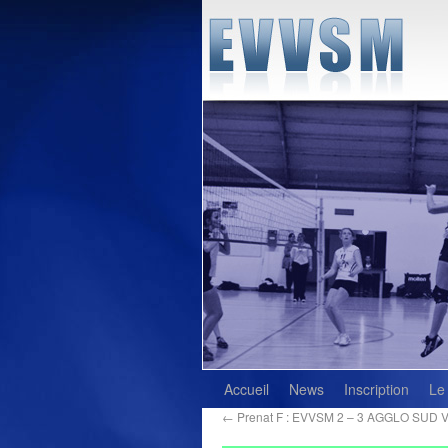
Accueil
News
Inscription
Le
←
Prenat F : EVVSM 2 – 3 AGGLO SUD V