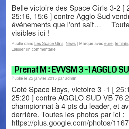
Belle victoire des Space Girls 3-2 [ 
25:16, 15:6 ] contre Agglo Sud vendr
événements que l’ont sait… Toutes
visibles ici !
Publié dans
Les Space Girls
,
News
|
Marqué avec
eure
,
feminin
Laisser un commentaire
Prenat M : EVVSM 3 -1 AGGLO SU
Publié le
25 janvier 2015
par
admin
Coté Space Boys, victoire 3 -1 [ 25:
25:20 ] contre AGGLO SUD VB 76 2
championnat à 4 pts du leader, et av
derrière. Toutes les photos par ici :
https://plus.google.com/photos/1