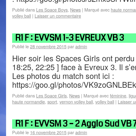
Publié dans
Les Space Boys
,
News
|
Marqué avec
haute norma
volley ball
|
Laisser un commentaire
R1 F : EVVSM 1-3 EVREUX VB 3
Publié le
28 novembre 2015
par
admin
Hier soir les Spaces Girls ont perdu 
18:25, 22:25 ] face à Evreux 3. Il s’
Les photos du match sont ici :
https://goo.gl/photos/VK9zoGNLB
Publié dans
Les Space Girls
,
News
|
Marqué avec
féminine
,
lig
haute normandie
,
sport
,
vernon volley ball
,
volley ball
|
Laisser 
R1 F : EVVSM 3 – 2 Agglo Sud VB 
Publié le
16 novembre 2015
par
admin