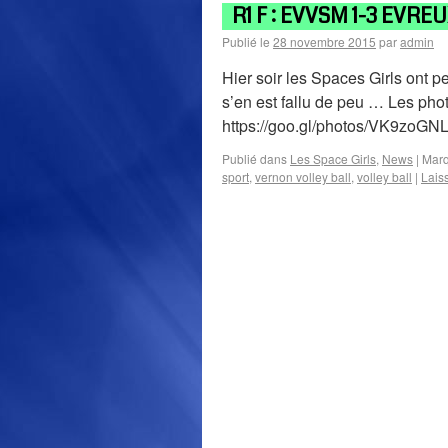
R1 F : EVVSM 1-3 EVREU
Publié le
28 novembre 2015
par
admin
Hier soir les Spaces Girls ont pe
s’en est fallu de peu … Les phot
https://goo.gl/photos/VK9zo
Publié dans
Les Space Girls
,
News
|
Marq
sport
,
vernon volley ball
,
volley ball
|
Lais