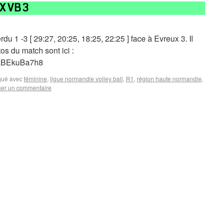
X VB 3
rdu 1 -3 [ 29:27, 20:25, 18:25, 22:25 ] face à Evreux 3. Il
os du match sont ici :
GNLBEkuBa7h8
ué avec
féminine
,
ligue normandie volley ball
,
R1
,
région haute normandie
,
ser un commentaire