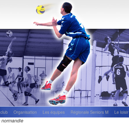
 club
Organisation
Les équipes
Régionale Seniors M
Le loisir
e normandie