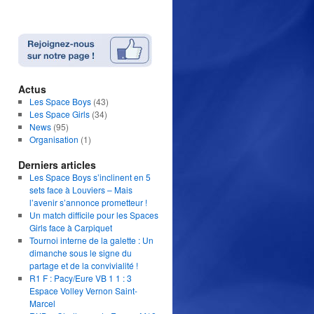
Actus
Les Space Boys
(43)
Les Space Girls
(34)
News
(95)
Organisation
(1)
Derniers articles
Les Space Boys s’inclinent en 5
sets face à Louviers – Mais
l’avenir s’annonce prometteur !
Un match difficile pour les Spaces
Girls face à Carpiquet
Tournoi interne de la galette : Un
dimanche sous le signe du
partage et de la convivialité !
R1 F : Pacy/Eure VB 1 1 : 3
Espace Volley Vernon Saint-
Marcel